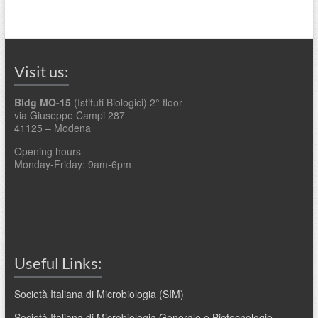
Visit us:
Bldg MO-15
(Istituti Biologici) 2° floor
via Giuseppe Campi 287
41125 – Modena
Opening hours
Monday-Friday: 9am-6pm
Useful Links:
Società Italiana di Microbiologia (SIM)
Società Italiana di Microbiologia Generale e Biotecnologie