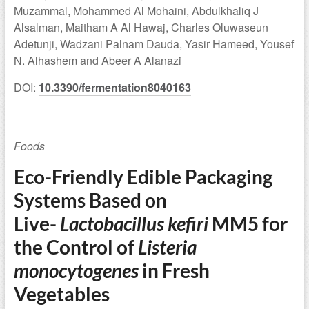
Muzammal, Mohammed Al Mohaini, Abdulkhaliq J
Alsalman, Maitham A Al Hawaj, Charles Oluwaseun
Adetunji, Wadzani Palnam Dauda, Yasir Hameed, Yousef
N. Alhashem and Abeer A Alanazi
DOI:
10.3390/fermentation8040163
Foods
Eco-Friendly Edible Packaging
Systems Based on
Live-
Lactobacillus kefiri
MM5 for
the Control of
Listeria
monocytogenes
in Fresh
Vegetables