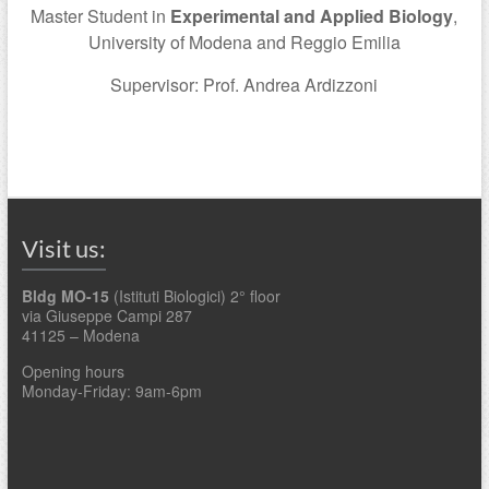
Master Student in
Experimental and Applied Biology
,
University of Modena and Reggio Emilia
Supervisor: Prof. Andrea Ardizzoni
Visit us:
Bldg MO-15
(Istituti Biologici) 2° floor
via Giuseppe Campi 287
41125 – Modena
Opening hours
Monday-Friday: 9am-6pm